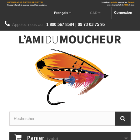
Connexion
Français
CAD
Appelez-nous au :
1 800 567-8584 | 09 73 03 75 95
Panier
(vide)