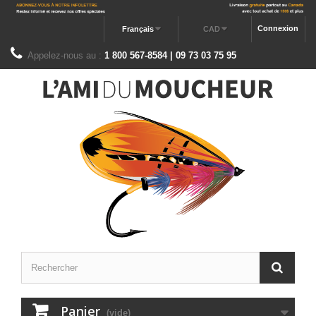
Connexion
Français
CAD
Appelez-nous au :
1 800 567-8584 | 09 73 03 75 95
Panier
(vide)