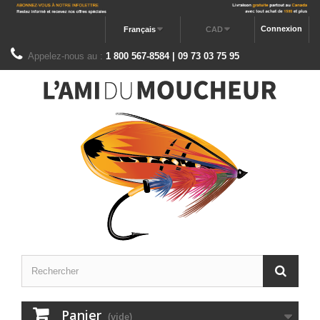
Connexion
Français
CAD
Appelez-nous au :
1 800 567-8584 | 09 73 03 75 95
Panier
(vide)