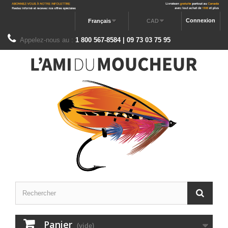
Connexion
Français
CAD
Appelez-nous au :
1 800 567-8584 | 09 73 03 75 95
Panier
(vide)