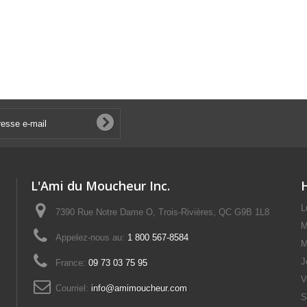
L'Ami du Moucheur Inc.
L
7390 Rue Notre Dame O, Trois-Rivières, QC G9B 1L8
M
Appelez-nous au:
1 800 567-8584
M
J
France:
09 73 03 75 95
V
Courriel:
info@amimoucheur.com
S