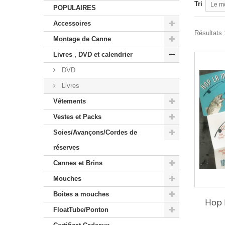
Tri
Le m
POPULAIRES
Accessoires
Résultats 1
Montage de Canne
Livres , DVD et calendrier
DVD
Livres
Vêtements
Vestes et Packs
Soies/Avançons/Cordes de
réserves
Cannes et Brins
Mouches
Boites a mouches
Hop 
FloatTube/Ponton