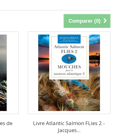
Comparer (
0
)
ies de
Livre Atlantic Salmon FLies 2 -
Jacques...