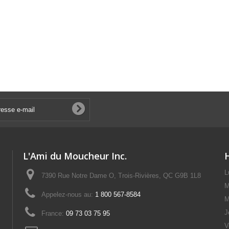
L'Ami du Moucheur Inc.
L
7390 Rue Notre Dame O, Trois-Rivières, QC G9B 1L8
M
Appelez-nous au:
1 800 567-8584
M
J
France:
09 73 03 75 95
V