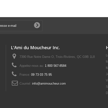
L'Ami du Moucheur Inc.
L
7390 Rue Notre Dame O, Trois-Rivières, QC G9B 1L8
M
Appelez-nous au:
1 800 567-8584
M
J
France:
09 73 03 75 95
V
Courriel:
info@amimoucheur.com
S
D