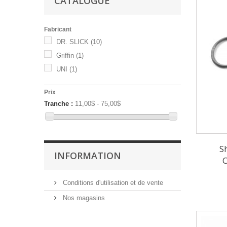
CATALOGUE
Fabricant
DR. SLICK
(10)
Griffin
(1)
UNI
(1)
Prix
Tranche :
11,00$ - 75,00$
S
INFORMATION
C
Conditions d'utilisation et de vente
Nos magasins