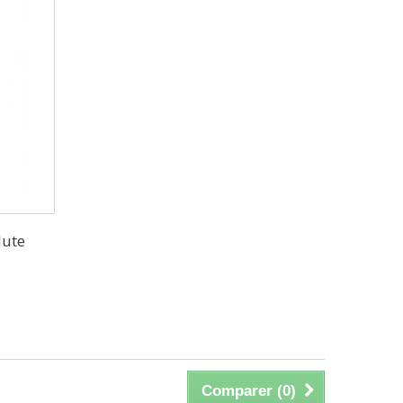
lute
Comparer (
0
)