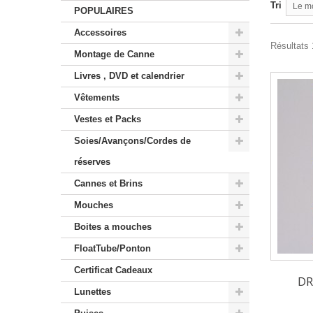
Tri
Le m
POPULAIRES
Accessoires
Résultats 
Montage de Canne
Livres , DVD et calendrier
Vêtements
Vestes et Packs
Soies/Avançons/Cordes de
réserves
Cannes et Brins
Mouches
Boites a mouches
FloatTube/Ponton
Certificat Cadeaux
DR
Lunettes