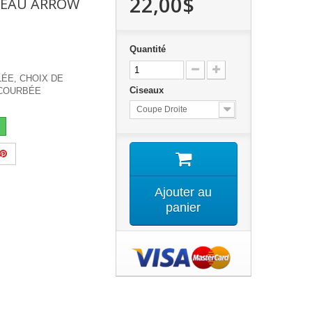
22,00$
CISEAU ARROW
Quantité
ELÉE, CHOIX DE
Ciseaux
 COURBÉE
Coupe Droite
Ajouter au
panier