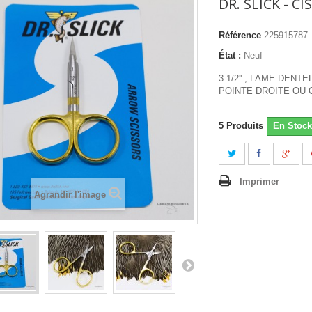
DR. SLICK - 
Référence
225915787
État :
Neuf
3 1/2'' , LAME DENT
POINTE DROITE OU
5
Produits
En Stock
Imprimer
Agrandir l'image