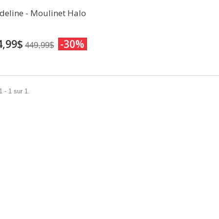
deline - Moulinet Halo
4,99$
-30%
449,99$
 - 1 sur 1.