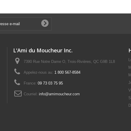
L'Ami du Moucheur Inc.
L
7390 Rue Notre Dame O, Trois-Rivières, QC G9B 1L8
M
Appelez-nous au:
1 800 567-8584
M
J
France:
09 73 03 75 95
V
Courriel:
info@amimoucheur.com
S
D