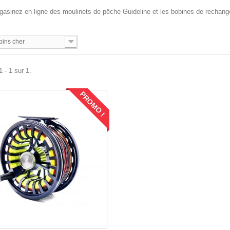
asinez en ligne des moulinets de pêche Guideline et les bobines de rechange
oins cher
 - 1 sur 1.
PROMO !