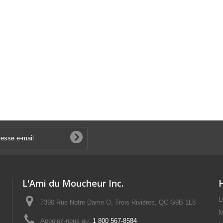
L'Ami du Moucheur Inc.
L
7390 Rue Notre Dame O, Trois-Rivières, QC G9B 1L8
M
Appelez-nous au:
1 800 567-8584