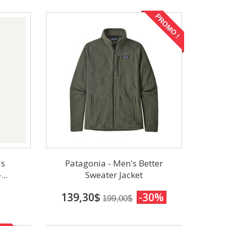
PROMO !
's
Patagonia - Men's Better
..
Sweater Jacket
139,30$
-30%
199,00$