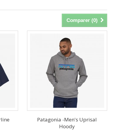
Comparer (
0
)
line
Patagonia -Men's Uprisal
Hoody