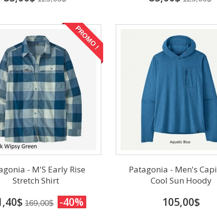
PROMO !
agonia - M'S Early Rise
Patagonia - Men's Cap
Stretch Shirt
Cool Sun Hoody
1,40$
-40%
105,00$
169,00$