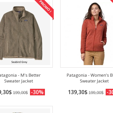
PROMO !
atagonia - M's Better
Patagonia - Women's B
Sweater Jacket
Sweater Jacket
9,30$
-30%
139,30$
-3
199,00$
199,00$