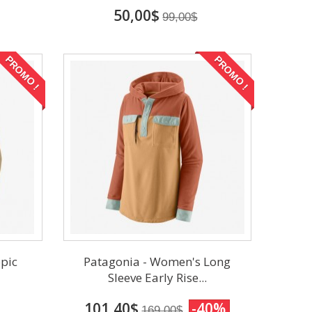
50,00$
99,00$
PROMO !
PROMO !
opic
Patagonia - Women's Long
Sleeve Early Rise...
101,40$
-40%
169,00$