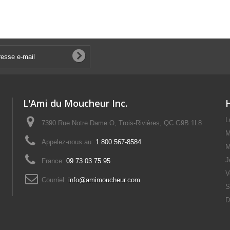
L'Ami du Moucheur Inc.
L
7390 Rue Notre Dame O, Trois-Rivières, QC G9B 1L8
M
Appelez-nous au:
1 800 567-8584
M
J
France:
09 73 03 75 95
V
Courriel:
info@amimoucheur.com
S
D