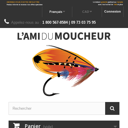
Connexion
Français
CAD
Appelez-nous au :
1 800 567-8584 | 09 73 03 75 95
Panier
(vide)