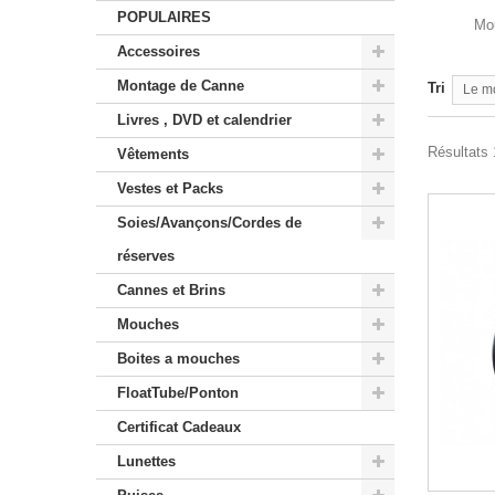
POPULAIRES
Mou
Accessoires
Montage de Canne
Tri
Le m
Livres , DVD et calendrier
Résultats 1
Vêtements
Vestes et Packs
Soies/Avançons/Cordes de
réserves
Cannes et Brins
Mouches
Boites a mouches
FloatTube/Ponton
Certificat Cadeaux
Lunettes