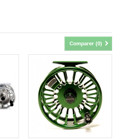
Comparer (
0
)