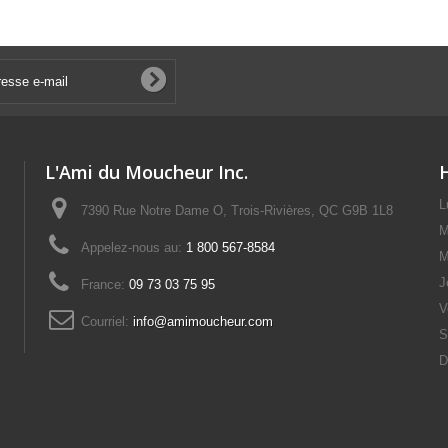
L'Ami du Moucheur Inc.
L
7390 Rue Notre Dame O, Trois-Rivières, QC G9B 1L8
M
Appelez-nous au:
1 800 567-8584
M
J
France:
09 73 03 75 95
V
Courriel:
info@amimoucheur.com
S
D