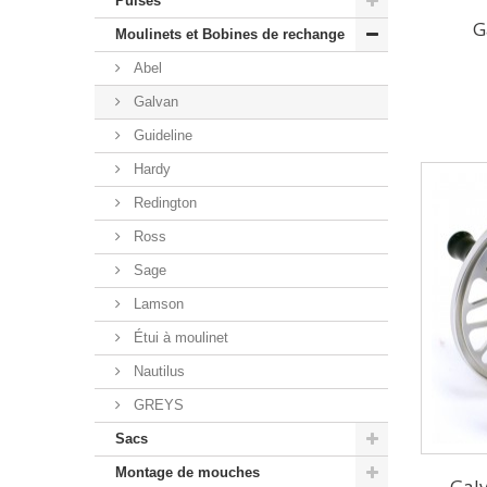
Puises
G
Moulinets et Bobines de rechange
Abel
Galvan
Guideline
Hardy
Redington
Ross
Sage
Lamson
Étui à moulinet
Nautilus
GREYS
Sacs
Montage de mouches
Galv