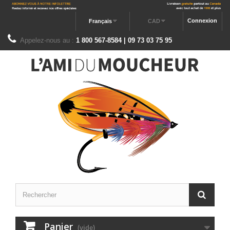
Connexion
Français
CAD
Appelez-nous au :
1 800 567-8584 | 09 73 03 75 95
Panier
(vide)