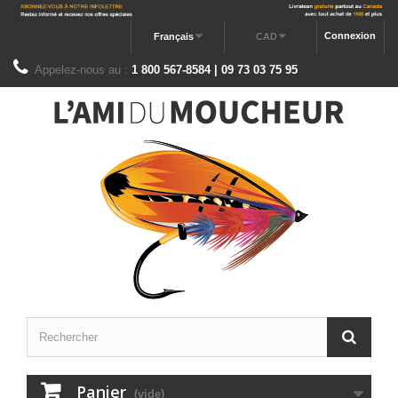
Connexion
Français
CAD
Appelez-nous au :
1 800 567-8584 | 09 73 03 75 95
Panier
(vide)