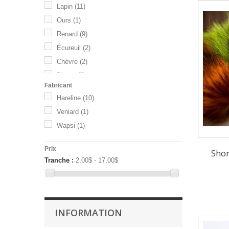
Lapin
(11)
Ours
(1)
Renard
(9)
Écureuil
(2)
Chèvre
(2)
Divers
(3)
Fabricant
Hareline
(10)
Veniard
(1)
Wapsi
(1)
Prix
Shor
Tranche :
2,00$ - 17,00$
INFORMATION