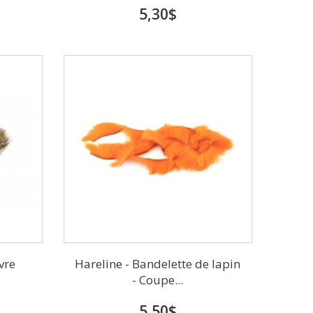
5,30$
vre
Hareline - Bandelette de lapin
- Coupe...
5,50$