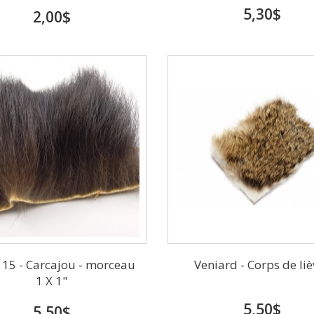
5,30$
2,00$
 15 - Carcajou - morceau
Veniard - Corps de liè
1 X 1"
5,50$
5,50$