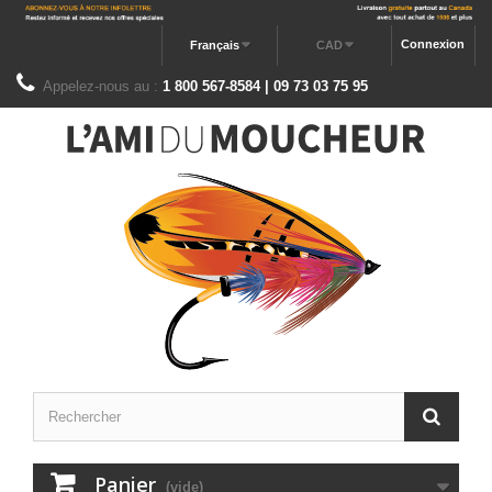
Connexion
Français
CAD
Appelez-nous au :
1 800 567-8584 | 09 73 03 75 95
Panier
(vide)