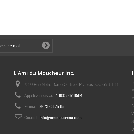
L'Ami du Moucheur Inc.
L
7390 Rue Notre Dame O, Trois-Rivières, QC G9B 1L8
M
Appelez-nous au:
1 800 567-8584
M
J
France:
09 73 03 75 95
V
Courriel:
info@amimoucheur.com
S
D