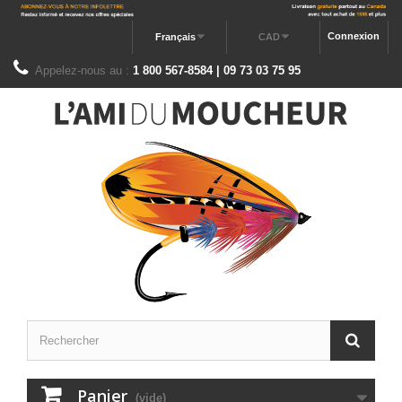
Connexion
Français
CAD
Appelez-nous au :
1 800 567-8584 | 09 73 03 75 95
Panier
(vide)