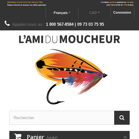
Connexion
Français
CAD
Appelez-nous au :
1 800 567-8584 | 09 73 03 75 95
Panier
(vide)