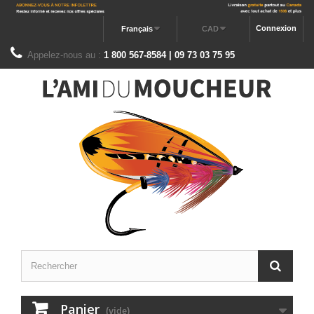
Connexion
Français
CAD
Appelez-nous au :
1 800 567-8584 | 09 73 03 75 95
Panier
(vide)