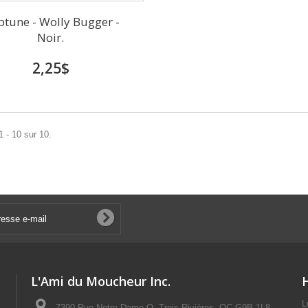
tune - Wolly Bugger -
Noir.
2,25$
1 - 10 sur 10.
L'Ami du Moucheur Inc.
L
7390 Rue Notre Dame O, Trois-Rivières, QC G9B 1L8