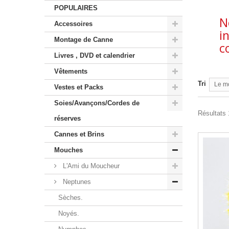
POPULAIRES
N
Accessoires
i
Montage de Canne
c
Livres , DVD et calendrier
Vêtements
Tri
Le m
Vestes et Packs
Soies/Avançons/Cordes de
Résultats 
réserves
Cannes et Brins
Mouches
L'Ami du Moucheur
Neptunes
Sèches.
Noyés.