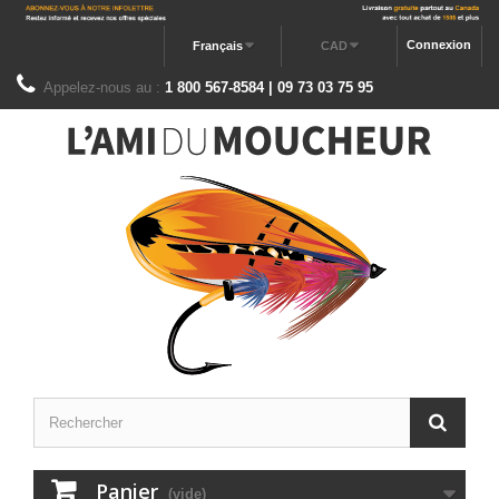
Connexion
Français
CAD
Appelez-nous au :
1 800 567-8584 | 09 73 03 75 95
Panier
(vide)