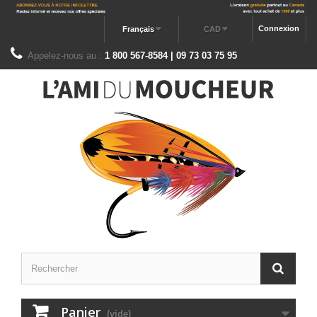
Connexion
Français
CAD
Appelez-nous au :
1 800 567-8584 | 09 73 03 75 95
Panier
(vide)