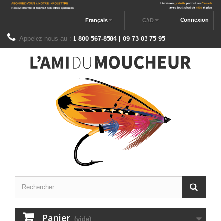
Connexion
Français
CAD
Appelez-nous au :
1 800 567-8584 | 09 73 03 75 95
Panier
(vide)