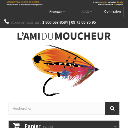
Connexion
Français
CAD
Appelez-nous au :
1 800 567-8584 | 09 73 03 75 95
Panier
(vide)