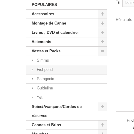
Tri
Le m
POPULAIRES
Accessoires
Résultats 
Montage de Canne
Livres , DVD et calendrier
Vêtements
Vestes et Packs
Simms
Fishpond
Patagonia
Guideline
Yeti
Soies/Avançons/Cordes de
réserves
Fi
Cannes et Brins