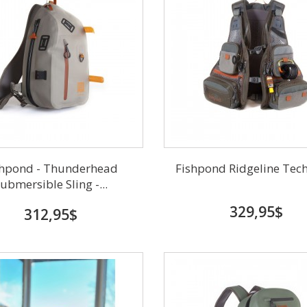
shpond - Thunderhead
Fishpond Ridgeline Tec
ubmersible Sling -...
329,95$
312,95$