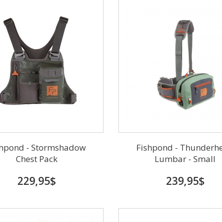
shpond - Stormshadow
Fishpond - Thunderh
Chest Pack
Lumbar - Small
229,95$
239,95$