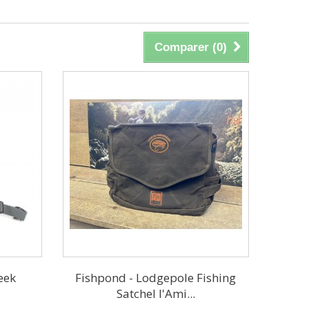
Comparer (
0
)
eek
Fishpond - Lodgepole Fishing
Satchel l'Ami...