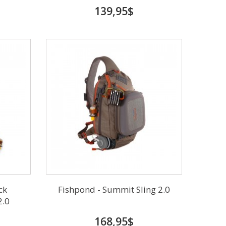
139,95$
ck
Fishpond - Summit Sling 2.0
2.0
168,95$