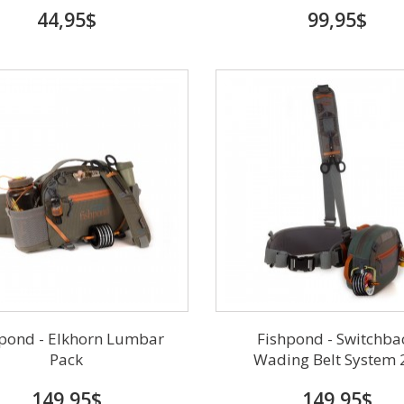
44,95$
99,95$
hpond - Elkhorn Lumbar
Fishpond - Switchba
Pack
Wading Belt System 
149,95$
149,95$