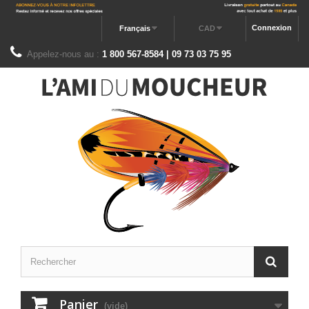
Connexion
Français
CAD
Appelez-nous au :
1 800 567-8584 | 09 73 03 75 95
Panier
(vide)