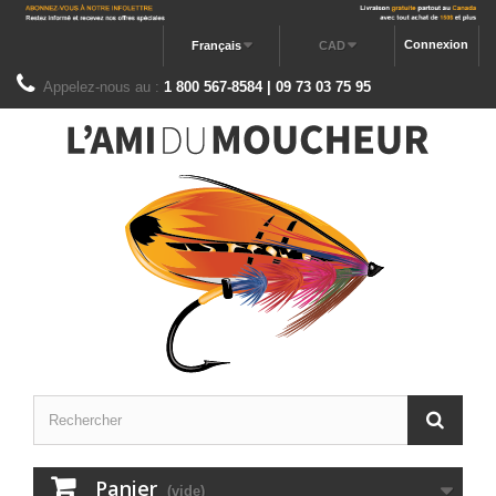
Connexion
Français
CAD
Appelez-nous au :
1 800 567-8584 | 09 73 03 75 95
Panier
(vide)