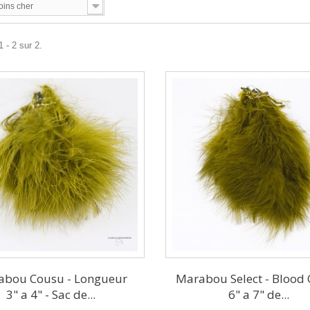
oins cher
 - 2 sur 2.
abou Cousu - Longueur
Marabou Select - Blood Q
3" a 4" - Sac de...
6" a 7" de...