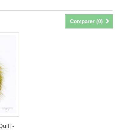
Comparer (
0
)
uill -