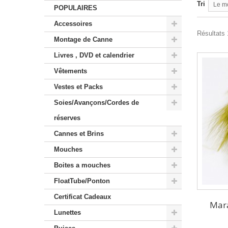
Tri
Le m
POPULAIRES
Accessoires
Résultats 1
Montage de Canne
Livres , DVD et calendrier
Vêtements
Vestes et Packs
Soies/Avançons/Cordes de
réserves
Cannes et Brins
Mouches
Boites a mouches
FloatTube/Ponton
Certificat Cadeaux
Mar
Lunettes