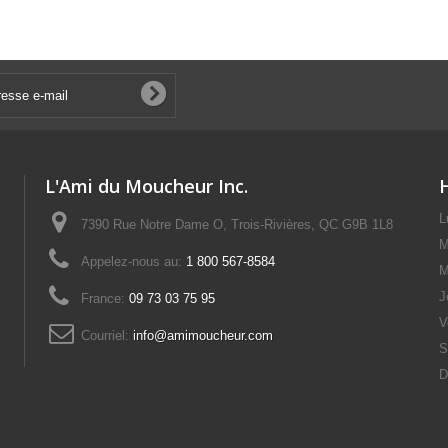
L'Ami du Moucheur Inc.
L
7390 Rue Notre Dame O, Trois-Rivières, QC G9B 1L8
M
Appelez-nous au:
1 800 567-8584
M
J
France:
09 73 03 75 95
V
Courriel:
info@amimoucheur.com
S
D