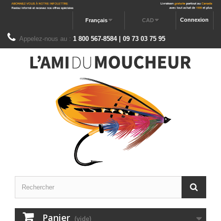
Connexion
Français
CAD
Appelez-nous au :
1 800 567-8584 | 09 73 03 75 95
Panier
(vide)