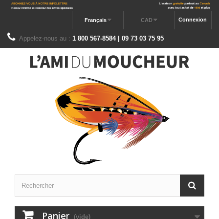
Connexion
Français
CAD
Appelez-nous au :
1 800 567-8584 | 09 73 03 75 95
Panier
(vide)