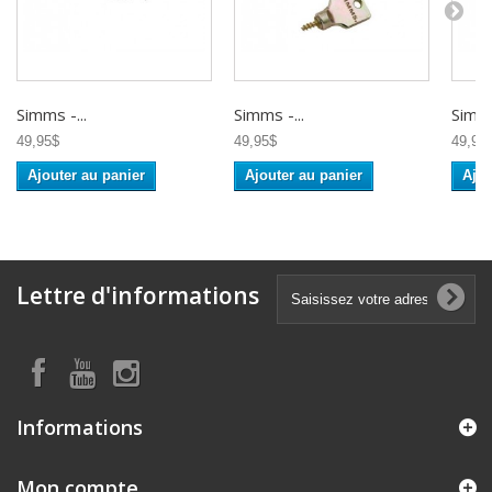
Simms -...
Simms -...
Simms
49,95$
49,95$
49,95
Ajouter au panier
Ajouter au panier
Ajou
Lettre d'informations
Informations
Mon compte