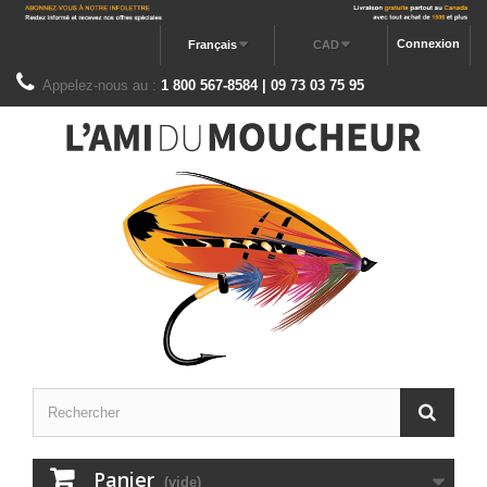
Connexion
Français
CAD
Appelez-nous au :
1 800 567-8584 | 09 73 03 75 95
Panier
(vide)