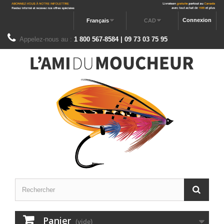
Connexion
Français
CAD
Appelez-nous au :
1 800 567-8584 | 09 73 03 75 95
Panier
(vide)