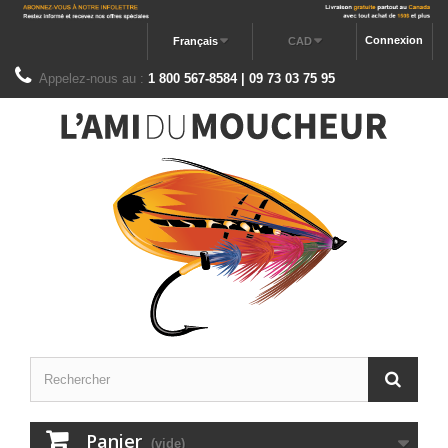
Connexion
Français
CAD
Appelez-nous au :
1 800 567-8584 | 09 73 03 75 95
Panier
(vide)