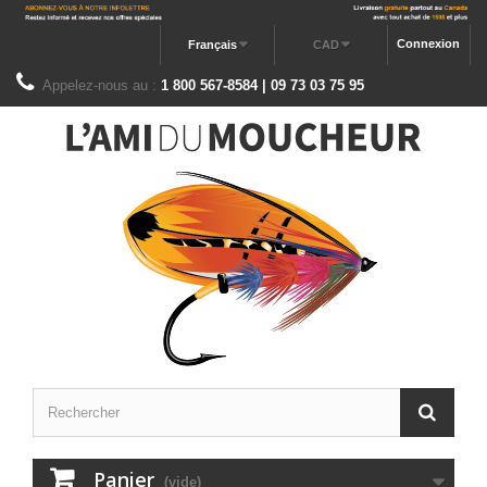
Connexion
Français
CAD
Appelez-nous au :
1 800 567-8584 | 09 73 03 75 95
Panier
(vide)