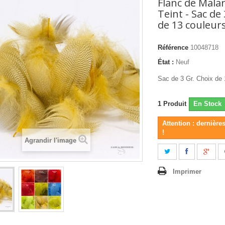
Flanc de Malar
Teint - Sac de 
de 13 couleurs
Référence
10048718
État :
Neuf
Sac de 3 Gr. Choix de 
1
Produit
En Stock
Attention : dernière
!
Agrandir l'image
Imprimer