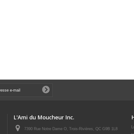
L'Ami du Moucheur Inc.
L
7390 Rue Notre Dame O, Trois-Rivières, QC G9B 1L8