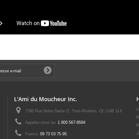
L'Ami du Moucheur Inc.
L
7390 Rue Notre Dame O, Trois-Rivières, QC G9B 1L8
M
Appelez-nous au:
1 800 567-8584
M
J
France:
09 73 03 75 95