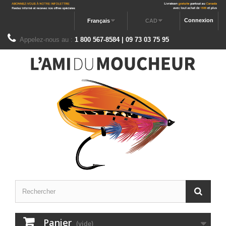
Connexion
Français
CAD
Appelez-nous au :
1 800 567-8584 | 09 73 03 75 95
Panier
(vide)