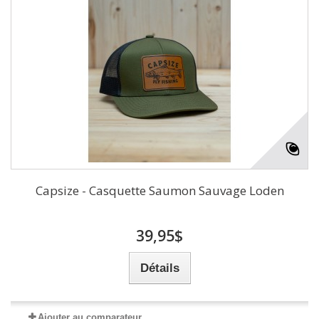
Capsize - Casquette Saumon Sauvage Loden
39,95$
Détails
Ajouter au comparateur