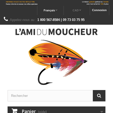
Connexion
Français
CAD
Appelez-nous au :
1 800 567-8584 | 09 73 03 75 95
Panier
(vide)