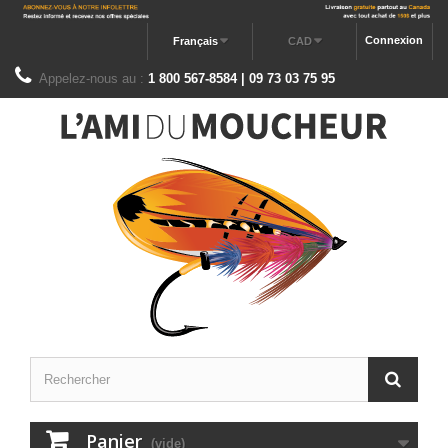
Connexion
Français
CAD
Appelez-nous au :
1 800 567-8584 | 09 73 03 75 95
Panier
(vide)