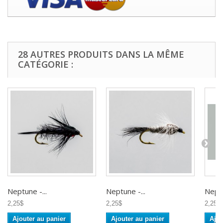
28 AUTRES PRODUITS DANS LA MÊME
CATÉGORIE :
Neptune -...
Neptune -...
Neptu
2,25$
2,25$
2,25$
Ajouter au panier
Ajouter au panier
Ajou