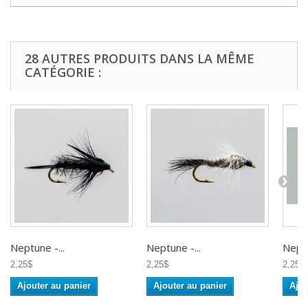
28 AUTRES PRODUITS DANS LA MÊME
CATÉGORIE :
Neptune -...
Neptune -...
Neptu
2,25$
2,25$
2,25$
Ajouter au panier
Ajouter au panier
Ajou