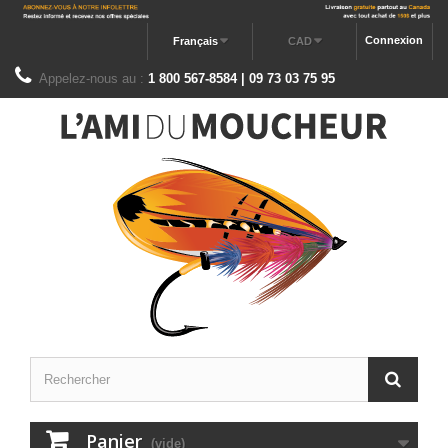
Connexion
Français
CAD
Appelez-nous au :
1 800 567-8584 | 09 73 03 75 95
Panier
(vide)