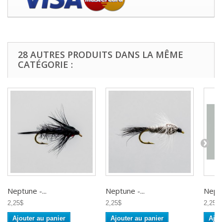
28 AUTRES PRODUITS DANS LA MÊME
CATÉGORIE :
Neptune -...
Neptune -...
Neptu
2,25$
2,25$
2,25$
Ajouter au panier
Ajouter au panier
Ajou