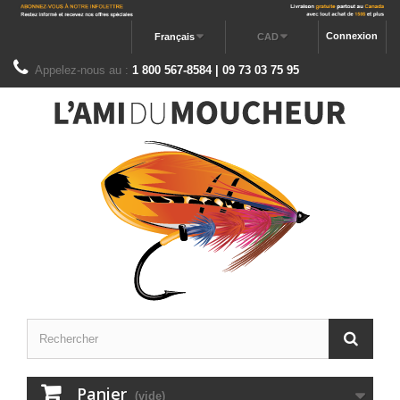
Connexion
Français
CAD
Appelez-nous au :
1 800 567-8584 | 09 73 03 75 95
Panier
(vide)