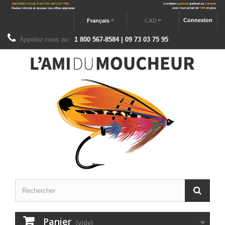
Connexion
Français
CAD
Appelez-nous au :
1 800 567-8584 | 09 73 03 75 95
Panier
(vide)