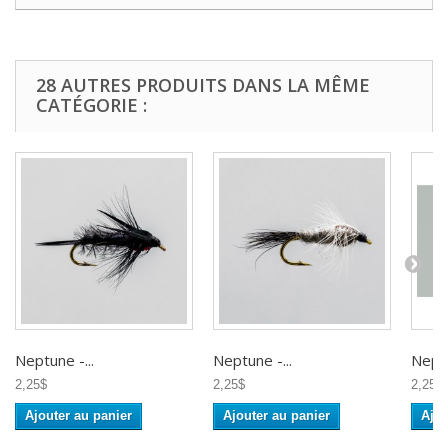
28 AUTRES PRODUITS DANS LA MÊME
CATÉGORIE :
Neptune -...
Neptune -...
Neptu
2,25$
2,25$
2,25$
Ajouter au panier
Ajouter au panier
Ajou