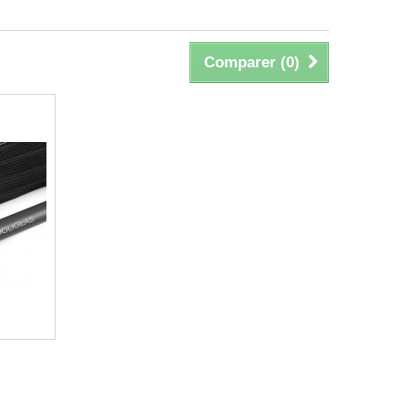
Comparer (
0
)