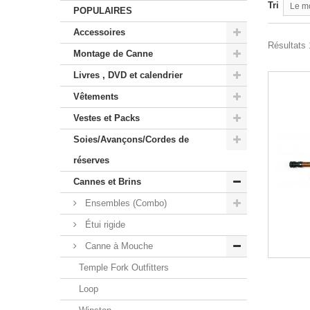
Tri
Le m
POPULAIRES
Accessoires
Résultats 1
Montage de Canne
Livres , DVD et calendrier
Vêtements
Vestes et Packs
Soies/Avançons/Cordes de
réserves
Cannes et Brins
Ensembles (Combo)
Étui rigide
Canne à Mouche
Temple Fork Outfitters
Loop