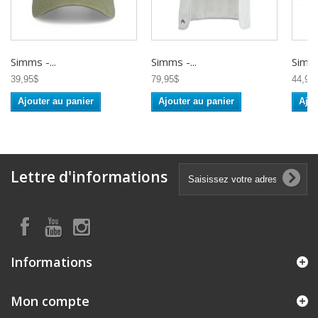
Simms -...
Simms -...
Simms
39,95$
79,95$
44,95
Ajouter au panier
Ajouter au panier
Ajou
Lettre d'informations
Informations
Mon compte