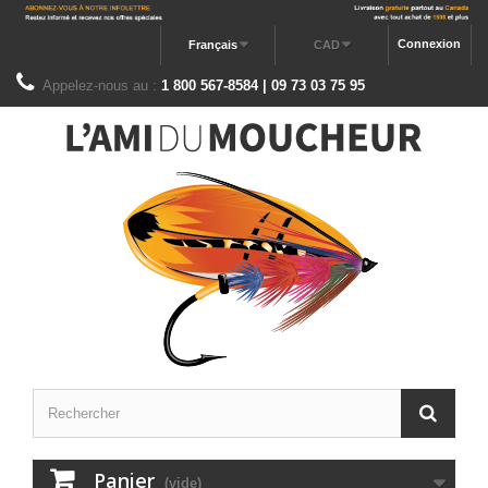
Connexion
Français
CAD
Appelez-nous au :
1 800 567-8584 | 09 73 03 75 95
Panier
(vide)