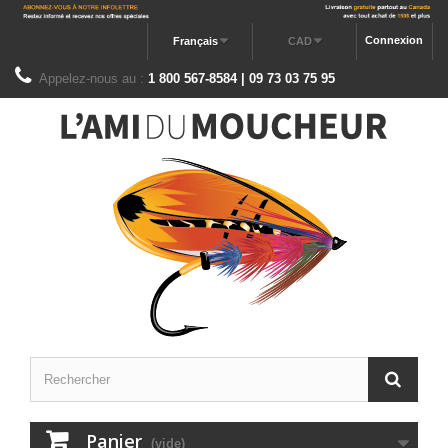
Connexion
Français
CAD
Appelez-nous au :
1 800 567-8584 | 09 73 03 75 95
Panier
(vide)