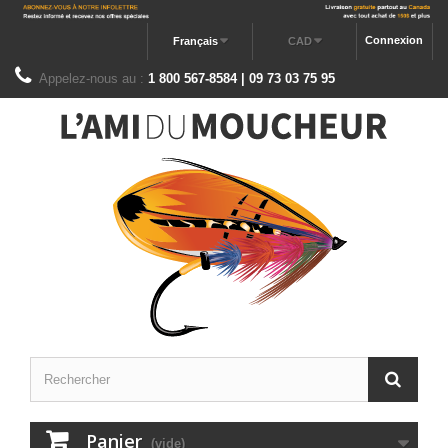
Connexion
Français
CAD
Appelez-nous au :
1 800 567-8584 | 09 73 03 75 95
Panier
(vide)