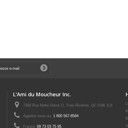
L'Ami du Moucheur Inc.
L
7390 Rue Notre Dame O, Trois-Rivières, QC G9B 1L8
M
Appelez-nous au:
1 800 567-8584
M
J
France:
09 73 03 75 95