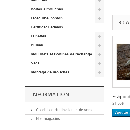
Mouches
Boites a mouches
FloatTube/Ponton
30 
Certificat Cadeaux
Lunettes
Puises
Moulinets et Bobines de rechange
Sacs
Montage de mouches
INFORMATION
Fishpond 
24,65$
Conditions d'utilisation et de vente
Ajouter 
Nos magasins