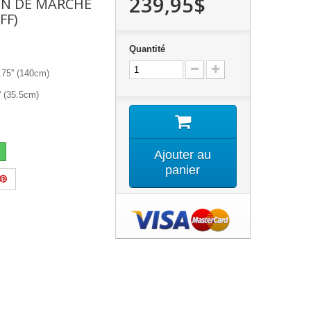
239,95$
ON DE MARCHE
FF)
Quantité
75'' (140cm)
' (35.5cm)
Ajouter au
panier